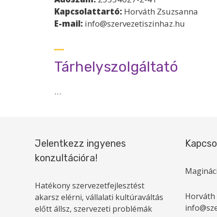
Kapcsolattartó:
Horváth Zsuzsanna
E-mail:
info@szervezetiszinhaz.hu
Tárhelyszolgáltató
…
Jelentkezz ingyenes
Kapcso
konzultációra!
Magináci
Hatékony szervezetfejlesztést
Horváth
akarsz elérni, vállalati kultúraváltás
info@sze
előtt állsz, szervezeti problémák