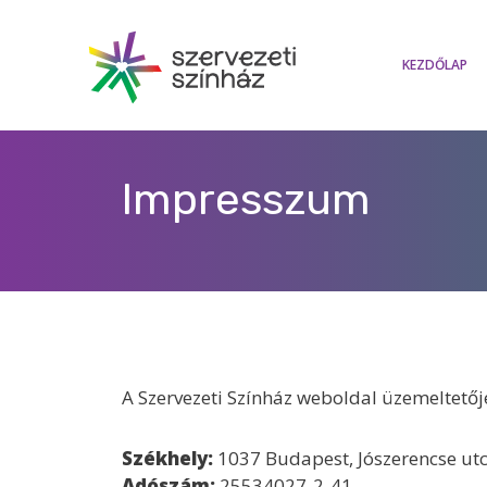
Kilépés
a
tartalomba
KEZDŐLAP
Impresszum
A Szervezeti Színház weboldal üzemeltetőj
Székhely:
1037 Budapest, Jószerencse utc
Adószám:
25534027-2-41