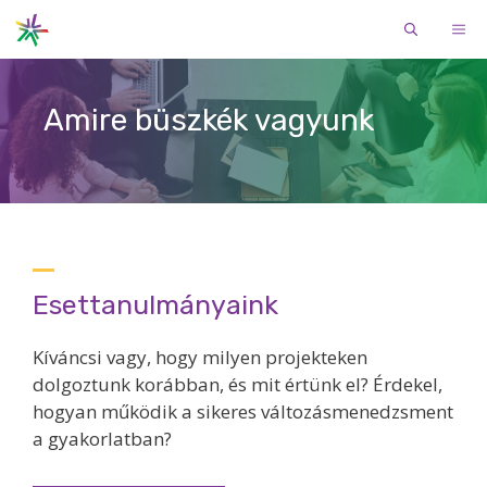
Kilépés
ME
a
tartalomba
Amire büszkék vagyunk
Esettanulmányaink
Kíváncsi vagy, hogy milyen projekteken
dolgoztunk korábban, és mit értünk el? Érdekel,
hogyan működik a sikeres változásmenedzsment
a gyakorlatban?