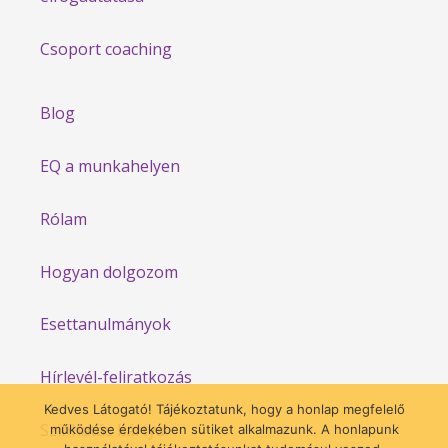
Csoport coaching
Blog
EQ a munkahelyen
Rólam
Hogyan dolgozom
Esettanulmányok
Hírlevél-feliratkozás
Kedves Látogató! Tájékoztatunk, hogy a honlap megfelelő
Színhatás kártya
működése érdekében sütiket alkalmazunk. A honlapunk